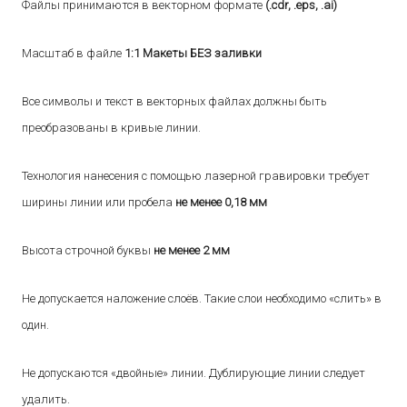
Файлы принимаются в векторном формате
(.сdr, .eps, .ai)
Масштаб в файле
1:
1 Макеты БЕЗ заливки
Все символы и текст в векторных файлах должны быть
преобразованы
в кривые
линии.
Технология нанесения с помощью лазерной гравировки требует
ширины линии или
пробела
не менее 0,18 мм
Высота строчной буквы
не менее 2 мм
Не допускается
наложение слоёв. Такие слои необходимо «слить» в
один.
Не допускаются
«двойные» линии. Дублирующие линии следует
удалить.