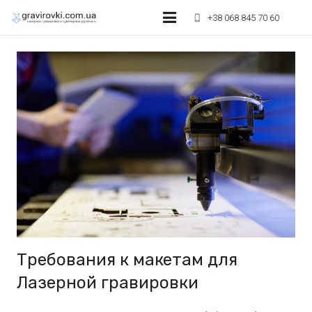
+38 068 845 70 60
phone_iphone
Лазерная гравировка
УФ печать на сувенирах
Оптовикам и агентствам
Лазерная резка материалов
Условия оплаты
Контакты
Требования к макетам для
Лазерной гравировки