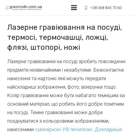
+38 068 845 70 60
phone_iphone
Лазерне гравіювання
Лазерне гравіювання на посуді,
термосі, термочашці, ложці,
УФ друк на сувенірах
флязі, штопорі, ножі
Оптовикам та агентствам
Лазерне гравіювання на посуді зробить повсякденні
Лазерне різання матеріалів
предмети незвичайними і незабутніми. Безконтактне
нанесення та надтонкі лінії можуть передати
Умови оплати
найскладніші зображення, фото, візерунки тощо.
Контакти
Колір гравіювання може бути набагато темнішим за
основний матеріал, що робить його добре помітним
на посуді. Темне гравіювання може добре
поєднуватися з кольоровими зображеннями,
нанесеними
сувенірною УФ печаткою
.
Докладніше