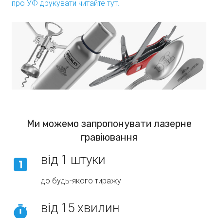
про УФ друкувати читайте тут.
Ми можемо запропонувати лазерне
гравіювання
від 1 штуки
looks_one
до будь-якого тиражу
від 15 хвилин
timer