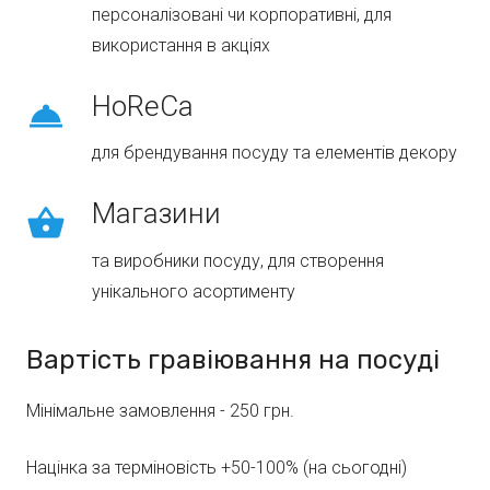
персоналізовані чи корпоративні, для
використання в акціях
HoReCa
room_service
для брендування посуду та елементів декору
Магазини
shopping_basket
та виробники посуду, для створення
унікального асортименту
Вартість гравіювання на посуді
Мінімальне замовлення - 250 грн.
Націнка за терміновість +50-100% (на сьогодні)