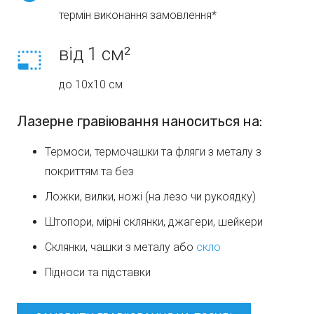
термін виконання замовлення*
від 1 см²
photo_size_select_small
до 10х10 см
Лазерне гравіювання наноситься на:
Термоси, термочашки та фляги з металу з
покриттям та без
Ложки, вилки, ножі (на лезо чи рукоядку)
Штопори, мірні склянки, джагери, шейкери
Склянки, чашки з металу або
скло
Підноси та підставки