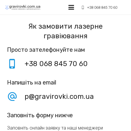
+38 068 845 70 60
phone_iphone
Лазерне гравіювання
Як замовити лазерне
гравіювання
УФ друк на сувенірах
Оптовикам та агентствам
Просто зателефонуйте нам
phone_iphone
Лазерне різання матеріалів
+38 068 845 70 60
Умови оплати
Напишіть на email
Контакти
alternate_email
p@gravirovki.com.ua
Заповніть форму нижче
Заповніть онлайн заявку та наші менеджери