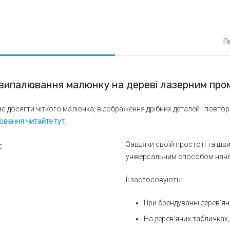
П
випалювання малюнку на дереві лазерним про
 досягти чіткого малюнка, відображення дрібних деталей і повторен
вання читайте тут.
:
Завдяки своїй простоті та шви
універсальним способом нане
Її застосовують:
При брендуванні дерев'ян
На дерев'яних табличках,