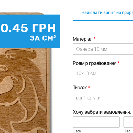
Надіслати запит на прор
Матеріал
*
Розмір гравіювання
*
Тираж
*
Хочу забрати замовлення:
Date
Час