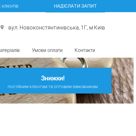
 клієнтів
НАДІСЛАТИ ЗАПИТ
вул. Новоконстянтинівська, 1Г, м.Київ
place
атеріалів
Умови оплати
Контакти
Знижки!
постійним клієнтам та оптовим замовникам