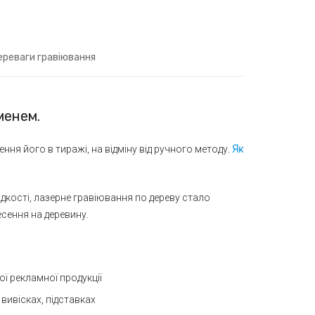
ереваги гравіювання
менем.
ня його в тиражі, на відміну від ручного методу.
Як
дкості, лазерне гравіювання по дереву стало
сення на деревину.
ої рекламної продукції
 вивісках, підставках