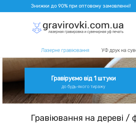
Знижки до 90% при оптовому замовленні!
Лазерне гравіювання
УФ друк на сув
Гравіруємо від 1 штуки
до будь-якого тиражу
Гравіювання на дереві / 