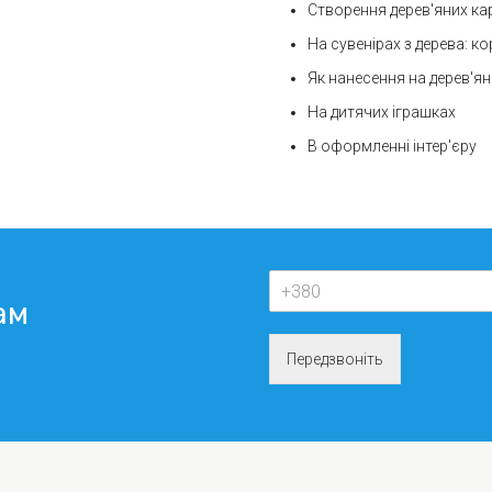
Створення дерев'яних ка
На сувенірах з дерева: к
Як нанесення на дерев'я
На дитячих іграшках
В оформленні інтер'єру
ам
Передзвоніть