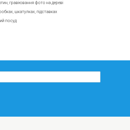
ртин, гравіювання фото на дереві
оробках, шкатулках, підставках
ний посуд