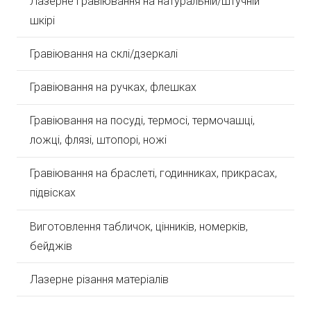
Лазерне гравіювання на натуральній/штучній
шкірі
Гравіювання на склі/дзеркалі
Гравіювання на ручках, флешках
Гравіювання на посуді, термосі, термочашці,
ложці, флязі, штопорі, ножі
Гравіювання на браслеті, годинниках, прикрасах,
підвісках
Виготовлення табличок, цінників, номерків,
бейджів
Лазерне різання матеріалів