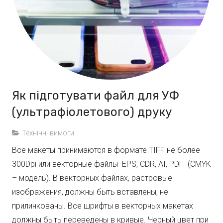
Як підготувати файл для УФ
(ультрафіолетового) друку
Технічні вимоги
Все макеты принимаются в формате TIFF не более
300Dpi или векторные файлы EPS, CDR, AI, PDF (CMYK
– модель). В векторных файлах, растровые
изображения, должны быть вставлены, не
прилинкованы. Все шрифты в векторных макетах
должны быть переведены в кривые. Черный цвет при