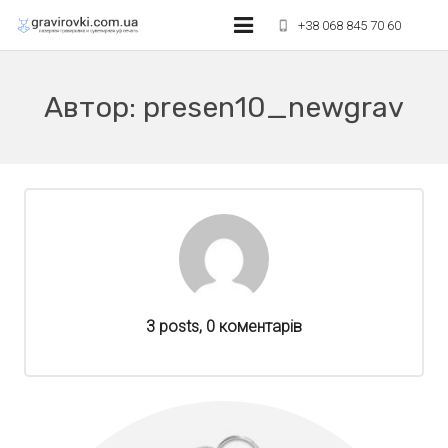
+38 068 845 70 60
phone_iphone
Лазерне гравіювання
Автор:
presen10_newgrav
УФ друк на сувенірах
Оптовикам та агентствам
Лазерне різання матеріалів
Умови оплати
Контакти
3 posts, 0
коментарів